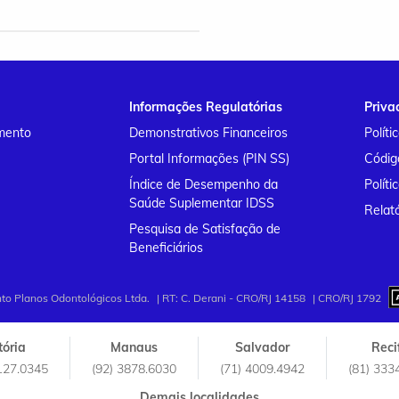
Informações Regulatórias
Priva
mento
Demonstrativos Financeiros
Políti
Portal Informações (PIN SS)
Códig
Índice de Desempenho da
Políti
Saúde Suplementar IDSS
Relató
Pesquisa de Satisfação de
Beneficiários
o Planos Odontológicos Ltda.
| RT: C. Derani - CRO/RJ 14158
| CRO/RJ 1792
tória
Manaus
Salvador
Reci
127.0345
(92) 3878.6030
(71) 4009.4942
(81) 333
Demais localidades