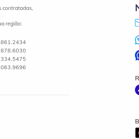
s contratadas,
a região:
4861.2434
3878.6030
3334.5475
4063.9696
R
B