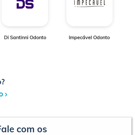
Impecável Odonto
Servir Odonto
o?
o
Fale com os