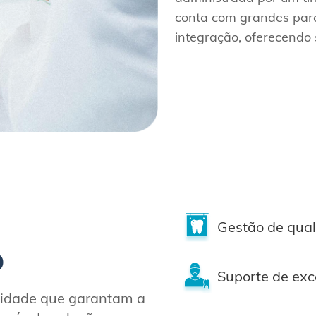
conta com grandes parc
integração, oferecendo 
Gestão de qua
o
Suporte de exc
alidade que garantam a