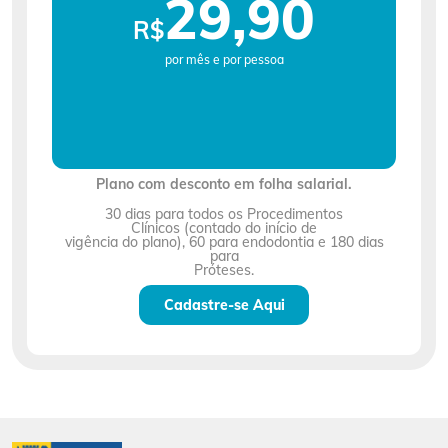
29,90
R$
por mês e por pessoa
Plano com desconto em folha salarial.
30 dias para todos os Procedimentos
Clínicos (contado do início de
vigência do plano), 60 para endodontia e 180 dias
para
Próteses.
Cadastre-se Aqui