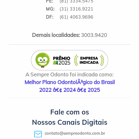
PE:
(81) 3334.5475
MG:
(31) 3316.9221
DF:
(61) 4063.9696
Demais localidades:
3003.9420
A Sempre Odonto foi indicada como:
Melhor Plano OdontolÃ³gico do Brasil
2022 â€¢ 2024 â€¢ 2025
Fale com os
Nossos Canais Digitais
contato@sempreodonto.com.br